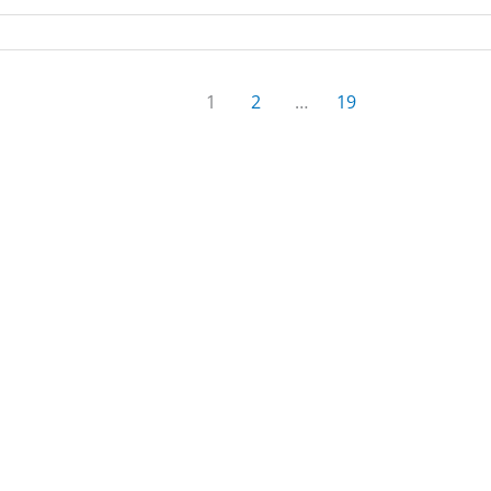
1
2
…
19