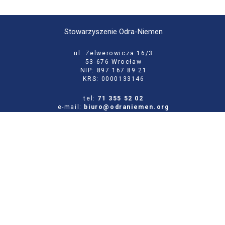
Stowarzyszenie Odra-Niemen
ul. Zelwerowicza 16/3
53-676 Wrocław
NIP: 897 167 89 21
KRS: 0000133146
tel:
71 355 52 02
e-mail:
biuro@odraniemen.org
Polityka prywatności
Zgłoś błąd na stronie
Odwiedź naszą starą stronę
Szukaj
dla: