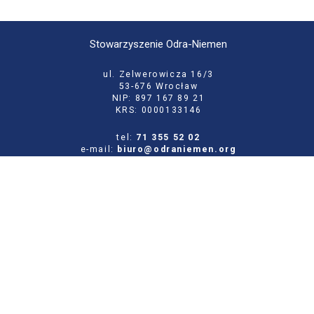
Stowarzyszenie Odra-Niemen
ul. Zelwerowicza 16/3
53-676 Wrocław
NIP: 897 167 89 21
KRS: 0000133146
tel:
71 355 52 02
e-mail:
biuro@odraniemen.org
Polityka prywatności
Zgłoś błąd na stronie
Odwiedź naszą starą stronę
Szukaj
dla: