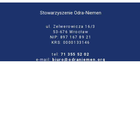
Stowarzyszenie Odra-Niemen
ul. Zelwerowicza 16/3
53-676 Wrocław
NIP: 897 167 89 21
KRS: 0000133146
tel:
71 355 52 02
e-mail:
biuro@odraniemen.org
Polityka prywatności
Zgłoś błąd na stronie
Odwiedź naszą starą stronę
Szukaj
dla:
Facebook
Twitter
Youtube
Instagram