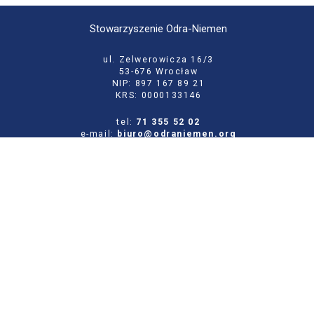
Stowarzyszenie Odra-Niemen
ul. Zelwerowicza 16/3
53-676 Wrocław
NIP: 897 167 89 21
KRS: 0000133146
tel:
71 355 52 02
e-mail:
biuro@odraniemen.org
Polityka prywatności
Zgłoś błąd na stronie
Odwiedź naszą starą stronę
Szukaj
dla:
Facebook
Twitter
Youtube
Instagram