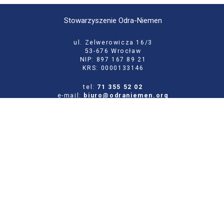
Stowarzyszenie Odra-Niemen
ul. Zelwerowicza 16/3
53-676 Wrocław
NIP: 897 167 89 21
KRS: 0000133146
tel:
71 355 52 02
e-mail:
biuro@odraniemen.org
Polityka prywatności
Zgłoś błąd na stronie
Odwiedź naszą starą stronę
Szukaj
dla:
Facebook
Twitter
Youtube
Instagram