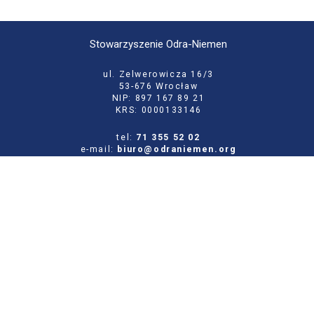
Stowarzyszenie Odra-Niemen
ul. Zelwerowicza 16/3
53-676 Wrocław
NIP: 897 167 89 21
KRS: 0000133146
tel:
71 355 52 02
e-mail:
biuro@odraniemen.org
Polityka prywatności
Zgłoś błąd na stronie
Odwiedź naszą starą stronę
Szukaj
dla: