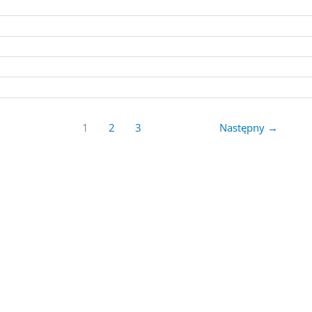
1
2
3
Następny
→