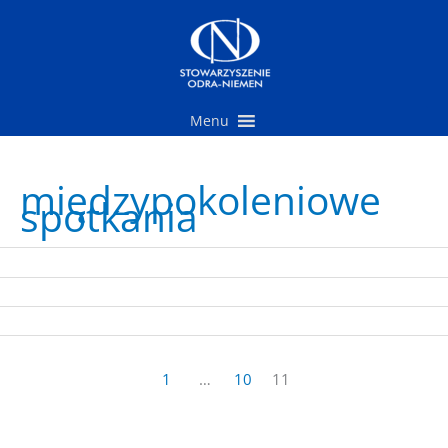
Przejdź
do
treści
Menu
międzypokoleniowe
spotkania
1
…
10
11