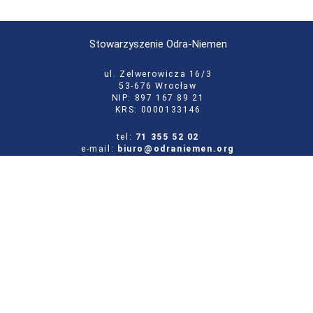
Stowarzyszenie Odra-Niemen
ul. Zelwerowicza 16/3
53-676 Wrocław
NIP: 897 167 89 21
KRS: 0000133146
tel:
71 355 52 02
e-mail:
biuro@odraniemen.org
Polityka prywatności
Zgłoś błąd na stronie
Odwiedź naszą starą stronę
Szukaj
dla: