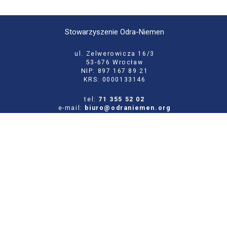
Stowarzyszenie Odra-Niemen
ul. Zelwerowicza 16/3
53-676 Wrocław
NIP: 897 167 89 21
KRS: 0000133146
tel:
71 355 52 02
e-mail:
biuro@odraniemen.org
Polityka prywatności
Zgłoś błąd na stronie
Odwiedź naszą starą stronę
Szukaj
dla: