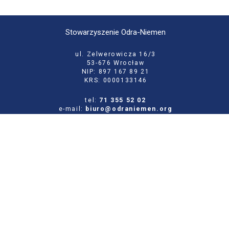
Stowarzyszenie Odra-Niemen
ul. Zelwerowicza 16/3
53-676 Wrocław
NIP: 897 167 89 21
KRS: 0000133146
tel:
71 355 52 02
e-mail:
biuro@odraniemen.org
Polityka prywatności
Zgłoś błąd na stronie
Odwiedź naszą starą stronę
Szukaj
dla: