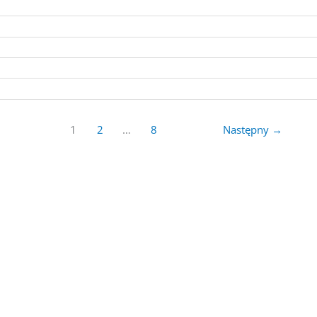
1
2
…
8
Następny
→