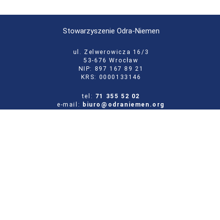
Stowarzyszenie Odra-Niemen
ul. Zelwerowicza 16/3
53-676 Wrocław
NIP: 897 167 89 21
KRS: 0000133146
tel:
71 355 52 02
e-mail:
biuro@odraniemen.org
Polityka prywatności
Zgłoś błąd na stronie
Odwiedź naszą starą stronę
Szukaj
dla: