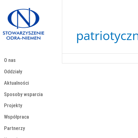
Przejdź
do
treści
patriotycz
O nas
Oddziały
Aktualności
Sposoby wsparcia
Projekty
Współpraca
Partnerzy