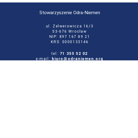
Stowarzyszenie Odra-Niemen
ul. Zelwerowicza 16/3
53-676 Wrocław
NIP: 897 167 89 21
KRS: 0000133146
tel:
71 355 52 02
e-mail:
biuro@odraniemen.org
Polityka prywatności
Zgłoś błąd na stronie
Odwiedź naszą starą stronę
Szukaj
dla:
Facebook
Twitter
Youtube
Instagram