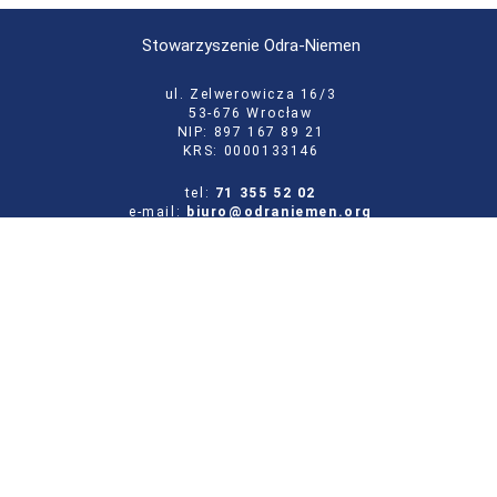
Stowarzyszenie Odra-Niemen
ul. Zelwerowicza 16/3
53-676 Wrocław
NIP: 897 167 89 21
KRS: 0000133146
tel:
71 355 52 02
e-mail:
biuro@odraniemen.org
Polityka prywatności
Zgłoś błąd na stronie
Odwiedź naszą starą stronę
Szukaj
dla:
Facebook
Twitter
Youtube
Instagram