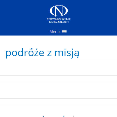
Przejdź
do
treści
Menu
podróże z misją