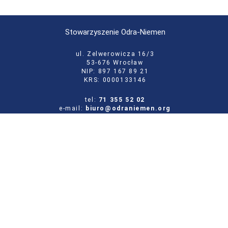
Stowarzyszenie Odra-Niemen
ul. Zelwerowicza 16/3
53-676 Wrocław
NIP: 897 167 89 21
KRS: 0000133146
tel:
71 355 52 02
e-mail:
biuro@odraniemen.org
Polityka prywatności
Zgłoś błąd na stronie
Odwiedź naszą starą stronę
Szukaj
dla: