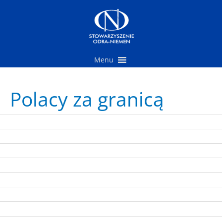
Przejdź
do
treści
Menu
Polacy za granicą