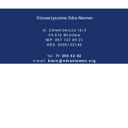
Stowarzyszenie Odra-Niemen
ul. Zelwerowicza 16/3
53-676 Wrocław
NIP: 897 167 89 21
KRS: 0000133146
tel:
71 355 52 02
e-mail:
biuro@odraniemen.org
Polityka prywatności
Zgłoś błąd na stronie
Odwiedź naszą starą stronę
Szukaj
dla: