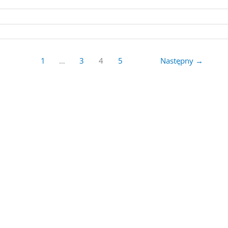
1
…
3
4
5
Następny
→