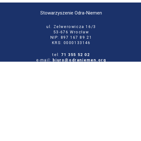
Stowarzyszenie Odra-Niemen
ul. Zelwerowicza 16/3
53-676 Wrocław
NIP: 897 167 89 21
KRS: 0000133146
tel:
71 355 52 02
e-mail:
biuro@odraniemen.org
Polityka prywatności
Zgłoś błąd na stronie
Odwiedź naszą starą stronę
Szukaj
dla:
Facebook
Twitter
Youtube
Instagram