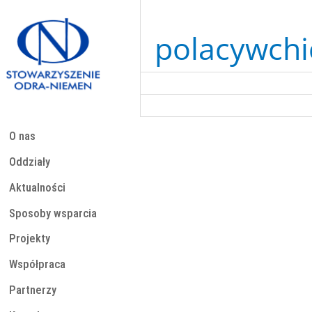
Przejdź
do
treści
polacywchi
O nas
Oddziały
Aktualności
Sposoby wsparcia
Projekty
Współpraca
Partnerzy