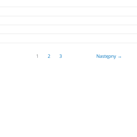
1
2
3
Następny
→