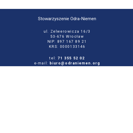
Stowarzyszenie Odra-Niemen
ul. Zelwerowicza 16/3
53-676 Wrocław
NIP: 897 167 89 21
KRS: 0000133146
tel:
71 355 52 02
e-mail:
biuro@odraniemen.org
Polityka prywatności
Zgłoś błąd na stronie
Odwiedź naszą starą stronę
Szukaj
dla: