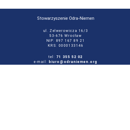
Stowarzyszenie Odra-Niemen
ul. Zelwerowicza 16/3
53-676 Wrocław
NIP: 897 167 89 21
KRS: 0000133146
tel:
71 355 52 02
e-mail:
biuro@odraniemen.org
Polityka prywatności
Zgłoś błąd na stronie
Odwiedź naszą starą stronę
Szukaj
dla: