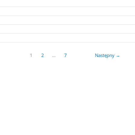
1
2
…
7
Następny
→