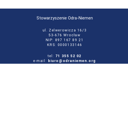
Stowarzyszenie Odra-Niemen
ul. Zelwerowicza 16/3
53-676 Wrocław
NIP: 897 167 89 21
KRS: 0000133146
tel:
71 355 52 02
e-mail:
biuro@odraniemen.org
Polityka prywatności
Zgłoś błąd na stronie
Odwiedź naszą starą stronę
Szukaj
dla: