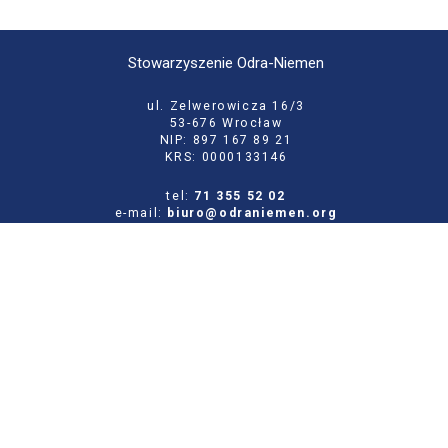
Stowarzyszenie Odra-Niemen
ul. Zelwerowicza 16/3
53-676 Wrocław
NIP: 897 167 89 21
KRS: 0000133146
tel:
71 355 52 02
e-mail:
biuro@odraniemen.org
Polityka prywatności
Zgłoś błąd na stronie
Odwiedź naszą starą stronę
Szukaj
dla: