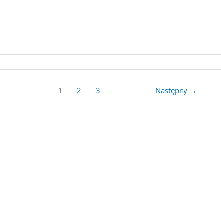
1
2
3
Następny
→