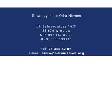
Stowarzyszenie Odra-Niemen
ul. Zelwerowicza 16/3
53-676 Wrocław
NIP: 897 167 89 21
KRS: 0000133146
tel:
71 355 52 02
e-mail:
biuro@odraniemen.org
Polityka prywatności
Zgłoś błąd na stronie
Odwiedź naszą starą stronę
Szukaj
dla: