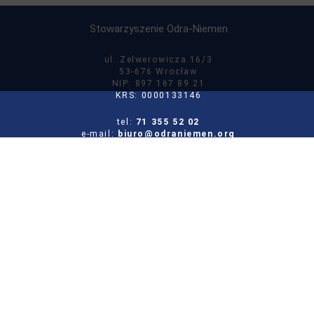
Stowarzyszenie Odra-Niemen
ul. Zelwerowicza 16/3
53-676 Wrocław
NIP: 897 167 89 21
KRS: 0000133146
tel:
71 355 52 02
e-mail:
biuro@odraniemen.org
Polityka prywatności
Zgłoś błąd na stronie
Odwiedź naszą starą stronę
Szukaj
dla:
Facebook
Twitter
Youtube
Instagram