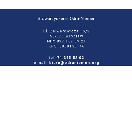
Stowarzyszenie Odra-Niemen
ul. Zelwerowicza 16/3
53-676 Wrocław
NIP: 897 167 89 21
KRS: 0000133146
tel:
71 355 52 02
e-mail:
biuro@odraniemen.org
Polityka prywatności
Zgłoś błąd na stronie
Odwiedź naszą starą stronę
Szukaj
dla: