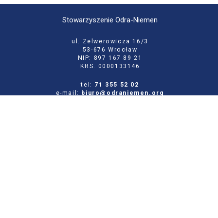
Stowarzyszenie Odra-Niemen
ul. Zelwerowicza 16/3
53-676 Wrocław
NIP: 897 167 89 21
KRS: 0000133146
tel:
71 355 52 02
e-mail:
biuro@odraniemen.org
Polityka prywatności
Zgłoś błąd na stronie
Odwiedź naszą starą stronę
Szukaj
dla:
Facebook
Twitter
Youtube
Instagram