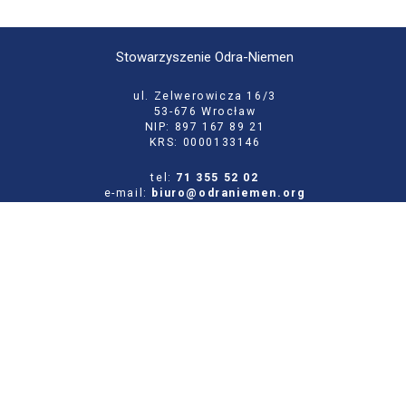
Stowarzyszenie Odra-Niemen
ul. Zelwerowicza 16/3
53-676 Wrocław
NIP: 897 167 89 21
KRS: 0000133146
tel:
71 355 52 02
e-mail:
biuro@odraniemen.org
Polityka prywatności
Zgłoś błąd na stronie
Odwiedź naszą starą stronę
Szukaj
dla: