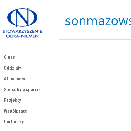
Przejdź
do
treści
sonmazow
O nas
Oddziały
Aktualności
Sposoby wsparcia
Projekty
Współpraca
Partnerzy