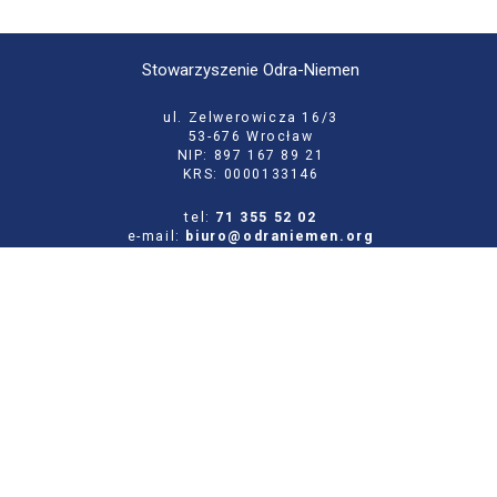
Stowarzyszenie Odra-Niemen
ul. Zelwerowicza 16/3
53-676 Wrocław
NIP: 897 167 89 21
KRS: 0000133146
tel:
71 355 52 02
e-mail:
biuro@odraniemen.org
Polityka prywatności
Zgłoś błąd na stronie
Odwiedź naszą starą stronę
Szukaj
dla: