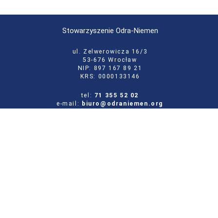
Stowarzyszenie Odra-Niemen
ul. Zelwerowicza 16/3
53-676 Wrocław
NIP: 897 167 89 21
KRS: 0000133146
tel:
71 355 52 02
e-mail:
biuro@odraniemen.org
Polityka prywatności
Zgłoś błąd na stronie
Odwiedź naszą starą stronę
Szukaj
dla: