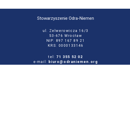
Stowarzyszenie Odra-Niemen
ul. Zelwerowicza 16/3
53-676 Wrocław
NIP: 897 167 89 21
KRS: 0000133146
tel:
71 355 52 02
e-mail:
biuro@odraniemen.org
Polityka prywatności
Zgłoś błąd na stronie
Odwiedź naszą starą stronę
Szukaj
dla: