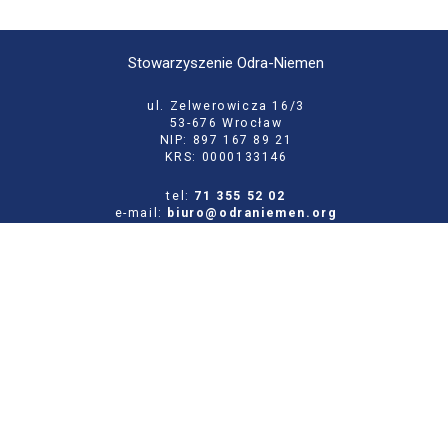
Stowarzyszenie Odra-Niemen
ul. Zelwerowicza 16/3
53-676 Wrocław
NIP: 897 167 89 21
KRS: 0000133146
tel:
71 355 52 02
e-mail:
biuro@odraniemen.org
Polityka prywatności
Zgłoś błąd na stronie
Odwiedź naszą starą stronę
Szukaj
dla: