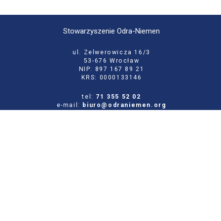
Stowarzyszenie Odra-Niemen
ul. Zelwerowicza 16/3
53-676 Wrocław
NIP: 897 167 89 21
KRS: 0000133146
tel:
71 355 52 02
e-mail:
biuro@odraniemen.org
Polityka prywatności
Zgłoś błąd na stronie
Odwiedź naszą starą stronę
Szukaj
dla: