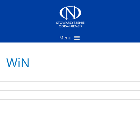
Przejdź
do
treści
Menu
WiN