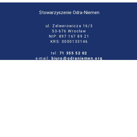
Stowarzyszenie Odra-Niemen
ul. Zelwerowicza 16/3
53-676 Wrocław
NIP: 897 167 89 21
KRS: 0000133146
tel:
71 355 52 02
e-mail:
biuro@odraniemen.org
Polityka prywatności
Zgłoś błąd na stronie
Odwiedź naszą starą stronę
Szukaj
dla:
Facebook
Twitter
Youtube
Instagram