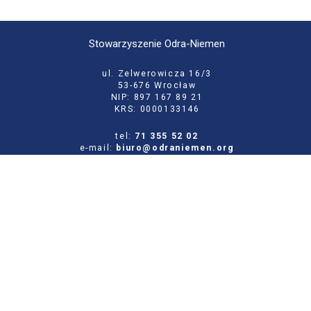
Stowarzyszenie Odra-Niemen
ul. Zelwerowicza 16/3
53-676 Wrocław
NIP: 897 167 89 21
KRS: 0000133146
tel:
71 355 52 02
e-mail:
biuro@odraniemen.org
Polityka prywatności
Zgłoś błąd na stronie
Odwiedź naszą starą stronę
Szukaj
dla: