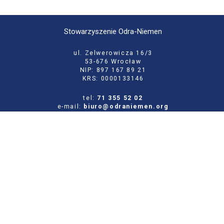
Stowarzyszenie Odra-Niemen
ul. Zelwerowicza 16/3
53-676 Wrocław
NIP: 897 167 89 21
KRS: 0000133146
tel:
71 355 52 02
e-mail:
biuro@odraniemen.org
Polityka prywatności
Zgłoś błąd na stronie
Odwiedź naszą starą stronę
Szukaj
dla: