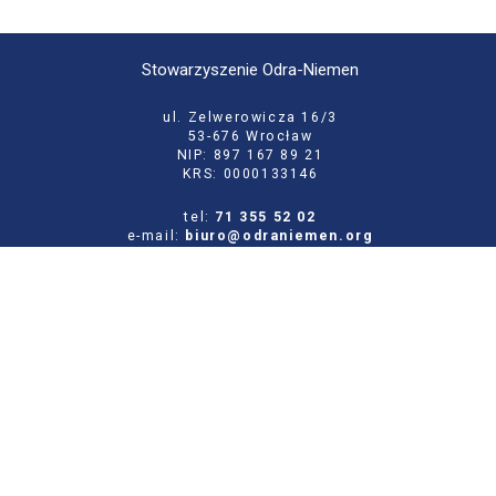
Stowarzyszenie Odra-Niemen
ul. Zelwerowicza 16/3
53-676 Wrocław
NIP: 897 167 89 21
KRS: 0000133146
tel:
71 355 52 02
e-mail:
biuro@odraniemen.org
Polityka prywatności
Zgłoś błąd na stronie
Odwiedź naszą starą stronę
Szukaj
dla: