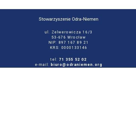
Stowarzyszenie Odra-Niemen
ul. Zelwerowicza 16/3
53-676 Wrocław
NIP: 897 167 89 21
KRS: 0000133146
tel:
71 355 52 02
e-mail:
biuro@odraniemen.org
Polityka prywatności
Zgłoś błąd na stronie
Odwiedź naszą starą stronę
Szukaj
dla: