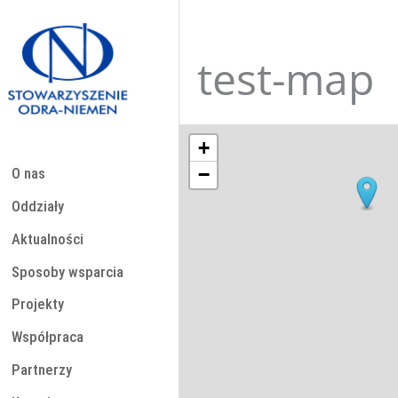
Przejdź
do
treści
test-map
+
−
O nas
Oddziały
Aktualności
Sposoby wsparcia
Projekty
Współpraca
Partnerzy