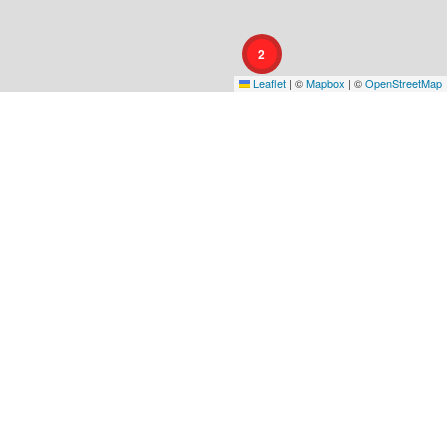
2
Leaflet
|
©
Mapbox
| ©
OpenStreetMap