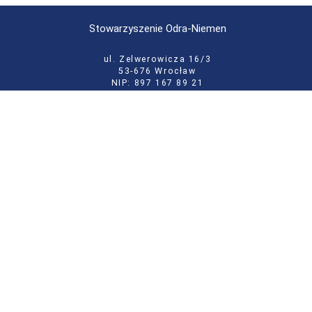
Stowarzyszenie Odra-Niemen
ul. Zelwerowicza 16/3
53-676 Wrocław
NIP: 897 167 89 21
KRS: 0000133146
tel:
71 355 52 02
e-mail:
biuro@odraniemen.org
Polityka prywatności
Zgłoś błąd na stronie
Odwiedź naszą starą stronę
Szukaj
dla:
Facebook
Twitter
Youtube
Instagram