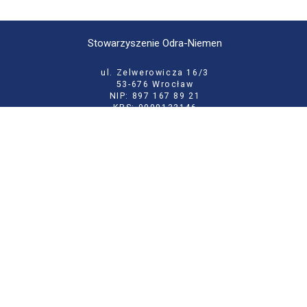
Stowarzyszenie Odra-Niemen
ul. Zelwerowicza 16/3
53-676 Wrocław
NIP: 897 167 89 21
KRS: 0000133146
tel:
71 355 52 02
e-mail:
biuro@odraniemen.org
Polityka prywatności
Zgłoś błąd na stronie
Odwiedź naszą starą stronę
Szukaj
dla: