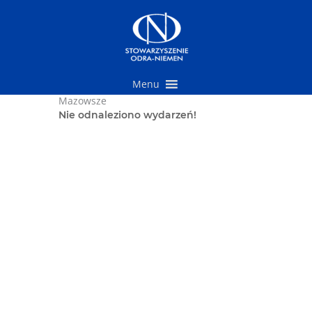
Przejdź
do
treści
Menu
Mazowsze
Nie odnaleziono wydarzeń!