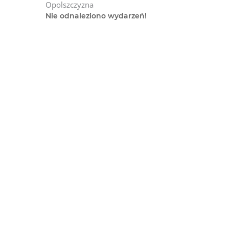
Przejdź
Opolszczyzna
do
Nie odnaleziono wydarzeń!
treści