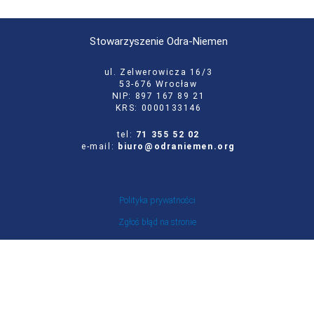
Stowarzyszenie Odra-Niemen
ul. Zelwerowicza 16/3
53-676 Wrocław
NIP: 897 167 89 21
KRS: 0000133146
tel:
71 355 52 02
e-mail:
biuro@odraniemen.org
Polityka prywatności
Zgłoś błąd na stronie
Odwiedź naszą starą stronę
Szukaj
dla: