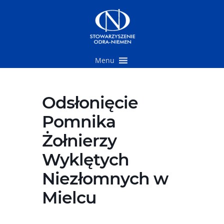
Przejdź
do
treści
Menu
Odsłonięcie
Pomnika
Żołnierzy
Wyklętych
Niezłomnych w
Mielcu