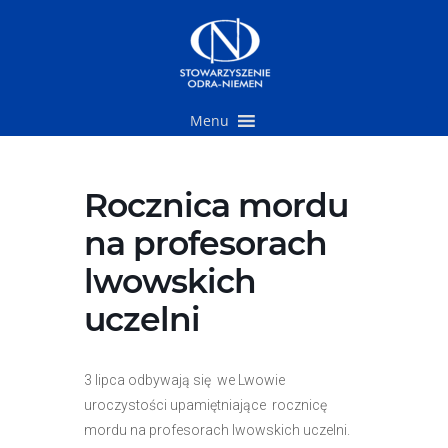
Przejdź
do
treści
Menu
Rocznica mordu
na profesorach
lwowskich
uczelni
3 lipca odbywają się we Lwowie
uroczystości upamiętniające rocznicę
mordu na profesorach lwowskich uczelni.