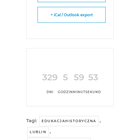
+ iCal / Outlook export
329
5
59
53
DNI
GODZIN
MINUT
SEKUND
Tagi:
,
EDUKACJAHISTORYCZNA
,
LUBLIN