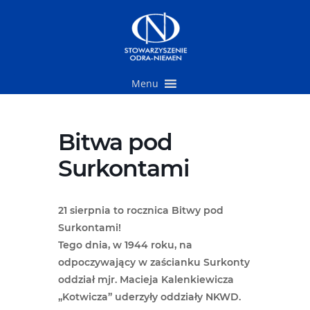
Przejdź
do
treści
Menu
Bitwa pod
Surkontami
21 sierpnia to rocznica Bitwy pod
Surkontami!
Tego dnia, w 1944 roku, na
odpoczywający w zaścianku Surkonty
oddział mjr. Macieja Kalenkiewicza
„Kotwicza” uderzyły oddziały NKWD.