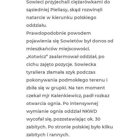
Sowieci przyjechali ciężarówkami do
sąsiedniej Pieliasy, skąd rozwinęli
natarcie w kierunku polskiego
oddziału.
Prawdopodobnie powodem
pojawienia się Sowietów był donos od
mieszkańców miejscowości.
„Kotwicz” zaalarmował oddział, po
cichu zajęto pozycje. Sowiecka
tyraliera złamała szyk podczas
pokonywania podmokłego terenu i
zbiła się w grupki. Na ten moment
czekał mjr Kalenkiewicz, padł rozkaz
otwarcia ognia. Po intensywnej
wymianie ognia oddział NKWD
wycofał się, pozostawiając ok. 30
zabitych. Po stronie polskiej było kilku
zabitych i rannych.