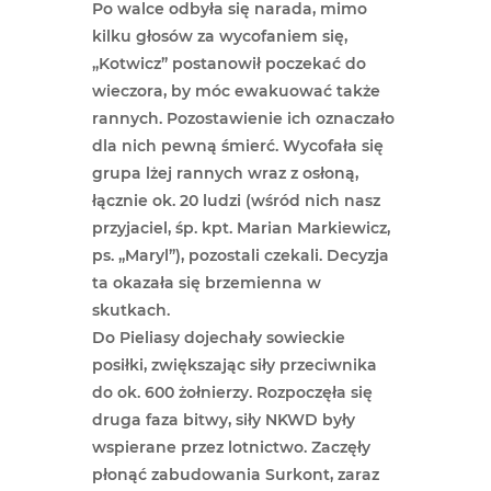
Po walce odbyła się narada, mimo
kilku głosów za wycofaniem się,
„Kotwicz” postanowił poczekać do
wieczora, by móc ewakuować także
rannych. Pozostawienie ich oznaczało
dla nich pewną śmierć. Wycofała się
grupa lżej rannych wraz z osłoną,
łącznie ok. 20 ludzi (wśród nich nasz
przyjaciel, śp. kpt. Marian Markiewicz,
ps. „Maryl”), pozostali czekali. Decyzja
ta okazała się brzemienna w
skutkach.
Do Pieliasy dojechały sowieckie
posiłki, zwiększając siły przeciwnika
do ok. 600 żołnierzy. Rozpoczęła się
druga faza bitwy, siły NKWD były
wspierane przez lotnictwo. Zaczęły
płonąć zabudowania Surkont, zaraz