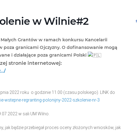
olenie w Wilnie#2
 Małych Grantów w ramach konkursu Kancelarii
ków poza granicami Ojczyzny. O dofinansowanie mogą
wane i działające poza granicami Polski
ej stronie internetowej:
2…/
erpnia 2022 roku o godzinie 11.00 (czasu polskiego). LINK do
e-wstepne-regranting-polonijny-2022-szkolenie-nr-3
9.07.2022 w sali UM Wilno.
, jak będzie przebiegał proces oceny złożonych wniosków, jak