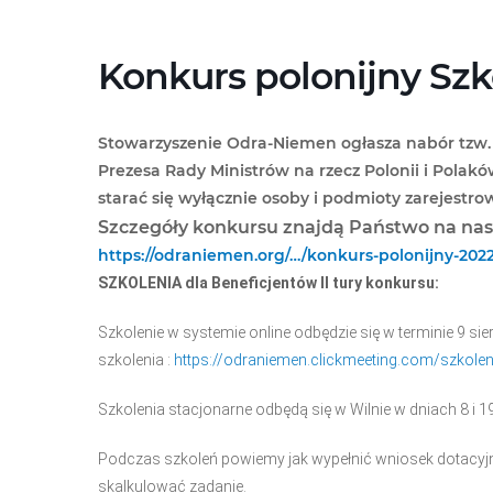
Przejdź
do
treści
Konkurs polonijny Szk
Stowarzyszenie Odra-Niemen ogłasza nabór tzw.
Prezesa Rady Ministrów na rzecz Polonii i Pola
starać się wyłącznie osoby i podmioty zarejestro
Szczegóły konkursu znajdą Państwo na nasz
https://odraniemen.org/…/konkurs-polonijny-202
SZKOLENIA dla Beneficjentów II tury konkursu:
Szkolenie w systemie online odbędzie się w terminie 9 si
szkolenia :
https://odraniemen.clickmeeting.com/szkoleni
Szkolenia stacjonarne odbędą się w Wilnie w dniach 8 i 1
Podczas szkoleń powiemy jak wypełnić wniosek dotacyjny
skalkulować zadanie.