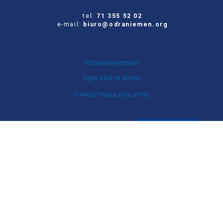
tel:
71 355 52 02
e-mail:
biuro@odraniemen.org
Polityka prywatności
Zgłoś błąd na stronie
Odwiedź naszą starą stronę
Szukaj
dla:
Facebook
Twitter
Youtube
Instagram
Portal Stowarzyszenia Odra-Niemen powstał ze środków otrzymanych z NIW-CRSO w