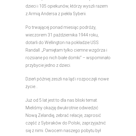
dzieci i 105 opiekunów, którzy wyszli razem
z Armią Andersa z piekła Syberii.
Po trwającej ponad miesiąc podróży,
wieczorem 31 października 1944 roku,
dotarli do Wellington na pokładzie USS
Randall. „Pamiętam tylko ciemne wzgórza i
rozsiane po nich białe domki” – wspominało
przybycie jedno z dzieci.
Dzień później zeszli na ląd i rozpoczęli nowe
życie…
Już od 5 lat jest to dla nas bliski temat.
Mieliśmy okazję dwukrotnie odwiedzić
Nową Zelandię, zebrać relacje, zaprosić
część z Sybiraków do Polski, zaprzyjaźnić
się z nimi. Owocem naszego pobytu był