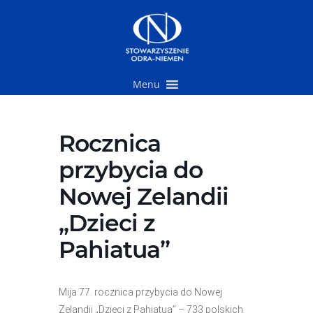
Przejdź
do
treści
Menu
Rocznica
przybycia do
Nowej Zelandii
„Dzieci z
Pahiatua”
Mija 77. rocznica przybycia do Nowej
Zelandii „Dzieci z Pahiatua” – 733 polskich