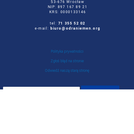
53-676 Wrocław
NIP: 897 167 89 21
KRS: 0000133146
tel:
71 355 52 02
e-mail:
biuro@odraniemen.org
Polityka prywatności
Zgłoś błąd na stronie
Odwiedź naszą starą stronę
Szukaj
dla:
Facebook
Twitter
Youtube
Instagram