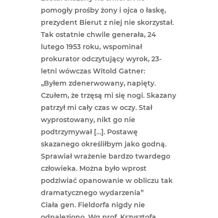
pomogły prośby żony i ojca o łaskę,
prezydent Bierut z niej nie skorzystał.
Tak ostatnie chwile generała, 24
lutego 1953 roku, wspominał
prokurator odczytujący wyrok, 23-
letni wówczas Witold Gatner:
„Byłem zdenerwowany, napięty.
Czułem, że trzęsą mi się nogi. Skazany
patrzył mi cały czas w oczy. Stał
wyprostowany, nikt go nie
podtrzymywał […]. Postawę
skazanego określiłbym jako godną.
Sprawiał wrażenie bardzo twardego
człowieka. Można było wprost
podziwiać opanowanie w obliczu tak
dramatycznego wydarzenia”
Ciała gen. Fieldorfa nigdy nie
odnaleziono. Wg prof. Krzysztofa