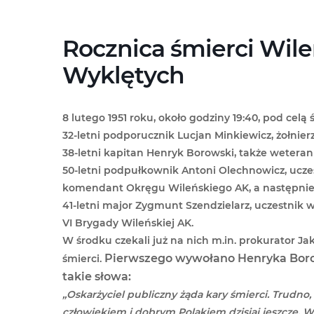
Przejdź
do
treści
Rocznica śmierci Wile
Wyklętych
8 lutego 1951 roku, około godziny 19:40, pod cel
32-letni
podporucznik Lucjan Minkiewicz
, żołnie
38-letni
kapitan Henryk Borowski
, także wetera
50-letni
podpułkownik Antoni Olechnowicz
, ucz
komendant Okręgu Wileńskiego AK, a następnie
41-letni
major Zygmunt Szendzielarz
, uczestnik 
VI Brygady Wileńskiej AK.
W środku czekali już na nich m.in. prokurator 
Pierwszego wywołano Henryka Borow
śmierci.
takie słowa:
„Oskarżyciel publiczny żąda kary śmierci. Trudno, 
człowiekiem i dobrym Polakiem dzisiaj jeszcze. 