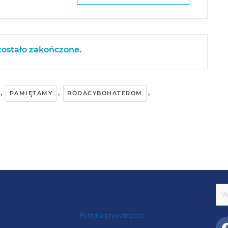
ostało zakończone.
,
,
,
PAMIĘTAMY
RODACYBOHATEROM
Szu
dla:
Polityka prywatności