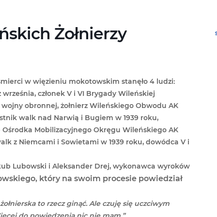
ńskich Żołnierzy
ą śmierci w więzieniu mokotowskim stanęło 4 ludzi:
rz września, członek V i VI Brygady Wileńskiej
n wojny obronnej, żołnierz Wileńskiego Obwodu AK
estnik walk nad Narwią i Bugiem w 1939 roku,
 Ośrodka Mobilizacyjnego Okręgu Wileńskiego AK
walk z Niemcami i Sowietami w 1939 roku, dowódca V i
Jakub Lubowski i Aleksander Drej, wykonawca wyroków
skiego, który na swoim procesie powiedział
żołnierska to rzecz ginąć. Ale czuję się uczciwym
Więcej do powiedzenia nic nie mam.”