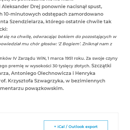
j Aleksander Drej ponownie nacisnął spust,
ych 10-minutowych odstępach zamordowano
a Szendzielarza, którego ostatnie chwile tak
ki:
ał się na chwilę, odwracając bokiem do pozostających w
powiedział mu chór głosów: 'Z Bogiem’. Zniknął nam z
onków IV Zarządu WiN, 1 marca 1951 roku. Za swoje czyny
Szczątki
ego premię w wysokości 30 tysięcy złotych.
rza, Antoniego Olechnowicza i Henryka
rof. Krzysztofa Szwagrzyka, w bezimiennych
 cmentarzu powązkowskim.
+ iCal / Outlook export