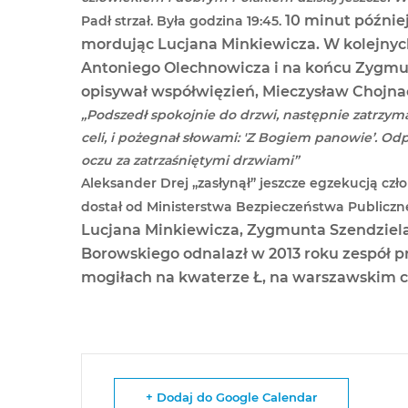
10 minut późnie
Padł strzał. Była godzina 19:45.
mordując Lucjana Minkiewicza. W kolejn
Antoniego Olechnowicza i na końcu Zygmunt
opisywał współwięzień, Mieczysław Chojnac
„Podszedł spokojnie do drzwi, następnie zatrzym
celi, i pożegnał słowami: 'Z Bogiem panowie’. Od
oczu za zatrzaśniętymi drzwiami”
Aleksander Drej „zasłynął” jeszcze egzekucją czł
dostał od Ministerstwa Bezpieczeństwa Publiczn
Lucjana Minkiewicza, Zygmunta Szendziela
Borowskiego odnalazł w 2013 roku zespół p
mogiłach na kwaterze Ł, na warszawskim
+ Dodaj do Google Calendar